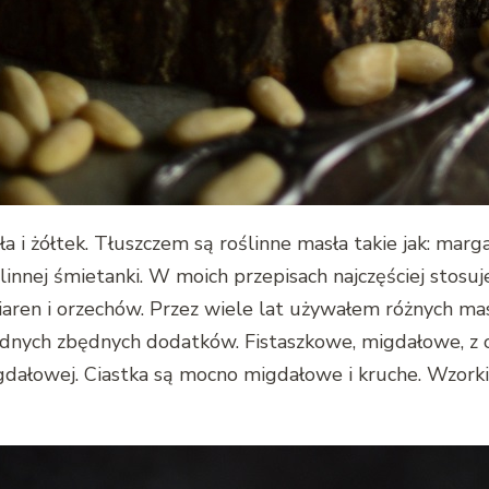
a i żółtek. Tłuszczem są roślinne masła takie jak: mar
linnej śmietanki. W moich przepisach najczęściej stosu
ren i orzechów. Przez wiele lat używałem różnych mase
żadnych zbędnych dodatków. Fistaszkowe, migdałowe, z o
ałowej. Ciastka są mocno migdałowe i kruche. Wzorki, 