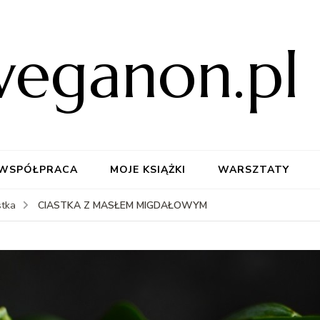
weganon.pl
WSPÓŁPRACA
MOJE KSIĄŻKI
WARSZTATY
CIASTKA Z MASŁEM MIGDAŁOWYM
stka