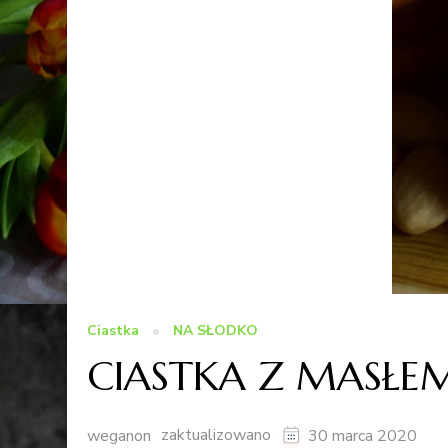
Ciastka
NA SŁODKO
CIASTKA Z MASŁ
zaktualizowano
weganon
30 marca 2020