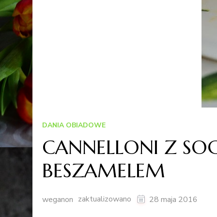
DANIA OBIADOWE
CANNELLONI Z SO
BESZAMELEM
zaktualizowano
weganon
28 maja 2016