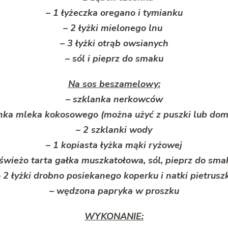
– 1 łyżeczka oregano i tymianku
– 2 łyżki mielonego lnu
– 3 łyżki otrąb owsianych
– sól i pieprz do smaku
Na sos beszamelowy:
– szklanka nerkowców
anka mleka kokosowego (można użyć z puszki lub do
– 2 szklanki wody
– 1 kopiasta łyżka mąki ryżowej
 świeżo tarta gałka muszkatołowa, sól, pieprz do sma
 2 łyżki drobno posiekanego koperku i natki pietrusz
– wędzona papryka w proszku
WYKONANIE: