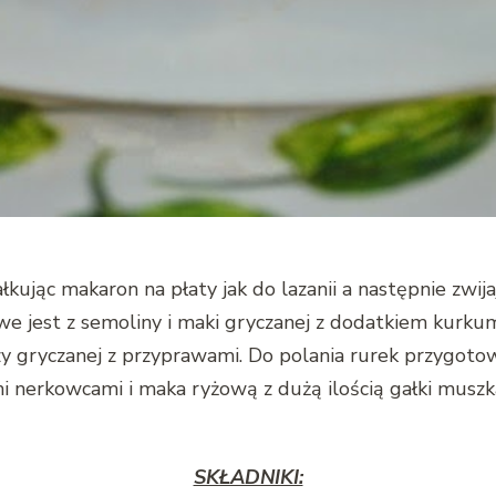
jąc makaron na płaty jak do lazanii a następnie zwija
we jest z semoliny i maki gryczanej z dodatkiem kurkum
aszy gryczanej z przyprawami. Do polania rurek przygo
erkowcami i maka ryżową z dużą ilością gałki muszkat
SKŁADNIKI: