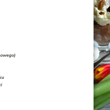
mowego)
ku
ki