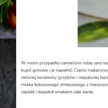
W moim przypadku cannelloni robię sam wałku
kupić gotowe i je napełnić. Ciasto makarono
zielonej soczewicy, grzybów i niepalonej k
mleka kokosowego zmieszanego z mielonymi n
zapiekł i dopełnił smakiem całe danie.