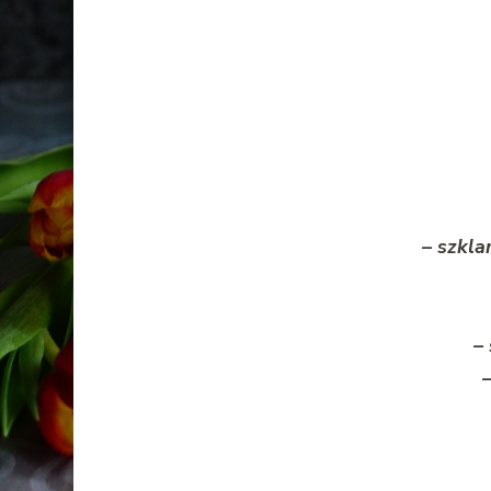
– szkl
–
–