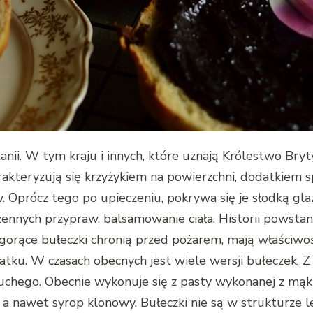
tanii. W tym kraju i innych, które uznają Królestwo Bryt
rakteryzują się krzyżykiem na powierzchni, dodatkiem s
 Oprócz tego po upieczeniu, pokrywa się je słodką glaz
ennych przypraw, balsamowanie ciała. Historii powstani
e gorące bułeczki chronią przed pożarem, mają właściwo
atku. W czasach obecnych jest wiele wersji bułeczek. Z
kruchego. Obecnie wykonuje się z pasty wykonanej z mąk
a nawet syrop klonowy. Bułeczki nie są w strukturze le