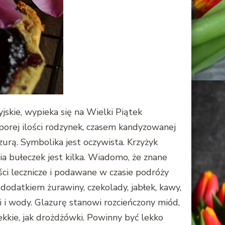
yjskie, wypieka się na Wielki Piątek
porej ilości rodzynek, czasem kandyzowanej
urą. Symbolika jest oczywista. Krzyżyk
a bułeczek jest kilka. Wiadomo, że znane
ści lecznicze i podawane w czasie podróży
 dodatkiem żurawiny, czekolady, jabłek, kawy,
i i wody. Glazurę stanowi rozcieńczony miód,
kkie, jak drożdżówki. Powinny być lekko