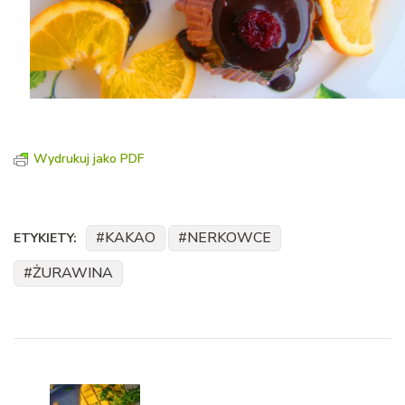
Wydrukuj jako PDF
KAKAO
NERKOWCE
ETYKIETY:
ŻURAWINA
Nawigacja
wpisu