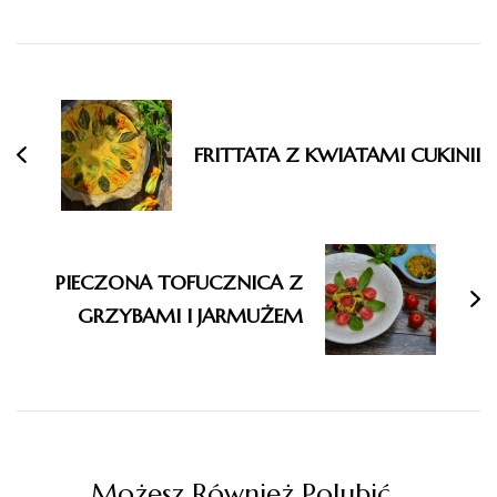
Nawigacja
wpisu
FRITTATA Z KWIATAMI CUKINII
PIECZONA TOFUCZNICA Z
GRZYBAMI I JARMUŻEM
Możesz Również Polubić…