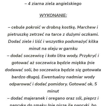
– 4 ziarna ziela angielskiego
WYKONANIE:
– cebule pokroić w drobną kostkę. Marchew i
pietruszkę zetrzeć na tarce z dużymi oczkami.
Dodać ziele i liść i wszystko podsmażyć kilka
minut na oleju w garnku
– dodać soczewicę i koło litra wody. Przykryć i
gotować aż soczewica będzie miękka (nie
dodawać soli, bo soczewica będzie się gotowała
bardzo długo). Ewentualny nadmiar wody
odparować i dodać pomidory. Gotować ok. 5
minut
– dodać majeranek i oregano oraz sól, pieprz i
paprykę do smaku (nie pisze ile papryki, bo