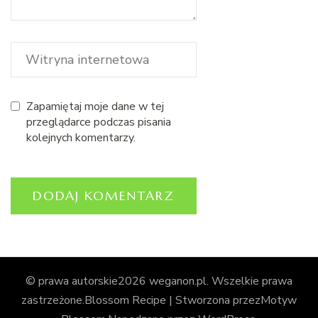
Zapamiętaj moje dane w tej
przeglądarce podczas pisania
kolejnych komentarzy.
© prawa autorskie2026
weganon.pl
. Wszelkie prawa
zastrzeżone.
Blossom Recipe | Stworzona przez
Motyw