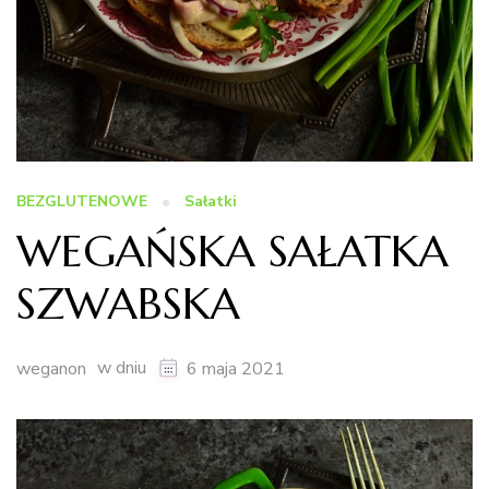
BEZGLUTENOWE
Sałatki
WEGAŃSKA SAŁATKA
SZWABSKA
w dniu
weganon
6 maja 2021