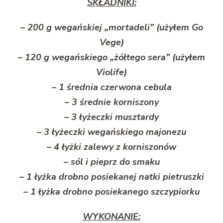
SKŁADNIKI:
– 200 g wegańskiej „mortadeli” (użyłem Go
Vege)
– 120 g wegańskiego „żółtego sera” (użyłem
Violife)
– 1 średnia czerwona cebula
– 3 średnie korniszony
– 3 łyżeczki musztardy
– 3 łyżeczki wegańskiego majonezu
– 4 łyżki zalewy z korniszonów
– sól i pieprz do smaku
– 1 łyżka drobno posiekanej natki pietruszki
– 1 łyżka drobno posiekanego szczypiorku
WYKONANIE: