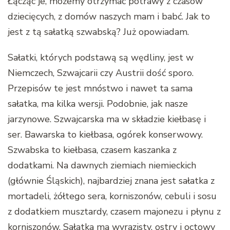
Łącząc je, możemy otrzymać potrawy z czasów
dziecięcych, z domów naszych mam i babć. Jak to
jest z tą sałatką szwabską? Już opowiadam.
Sałatki, których podstawą są wędliny, jest w
Niemczech, Szwajcarii czy Austrii dość sporo.
Przepisów te jest mnóstwo i nawet ta sama
sałatka, ma kilka wersji. Podobnie, jak nasze
jarzynowe. Szwajcarska ma w składzie kiełbasę i
ser. Bawarska to kiełbasa, ogórek konserwowy.
Szwabska to kiełbasa, czasem kaszanka z
dodatkami. Na dawnych ziemiach niemieckich
(głównie Śląskich), najbardziej znana jest sałatka z
mortadeli, żółtego sera, korniszonów, cebuli i sosu
z dodatkiem musztardy, czasem majonezu i płynu z
korniszonów. Sałatka ma wyrazisty, ostry i octowy