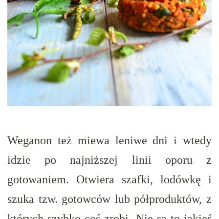
Weganon też miewa leniwe dni i wtedy
idzie po najniższej linii oporu z
gotowaniem. Otwiera szafki, lodówkę i
szuka tzw. gotowców lub półproduktów, z
których szybko coś zrobi. Nie są to jakieś