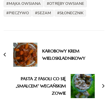
MĄKA OWSIANA
OTRĘBY OWSIANE
PIECZYWO
SEZAM
SŁONECZNIK
Nawigacja
wpisu
KAROBOWY KREM
WIELOSKŁADNIKOWY
PASTA Z FASOLI CO SIĘ
„SMALCEM” WEGAŃSKIM
ZOWIE