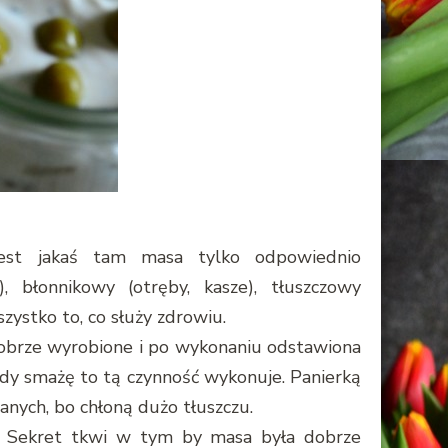
jest jakaś tam masa tylko odpowiednio
 błonnikowy (otręby, kasze), tłuszczowy
zystko to, co służy zdrowiu.
dobrze wyrobione i po wykonaniu odstawiona
 Gdy smażę to tą czynność wykonuje. Panierką
anych, bo chłoną dużo tłuszczu.
się. Sekret tkwi w tym by masa była dobrze