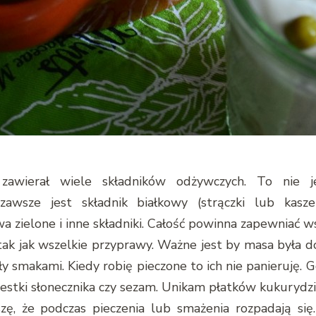
zawierał wiele składników odżywczych. To nie 
wsze jest składnik białkowy (strączki lub kasze),
a zielone i inne składniki. Całość powinna zapewniać ws
tak jak wszelkie przyprawy. Ważne jest by masa była 
ały smakami. Kiedy robię pieczone to ich nie panieruję.
estki słonecznika czy sezam. Unikam płatków kukurydzi
yszę, że podczas pieczenia lub smażenia rozpadają 