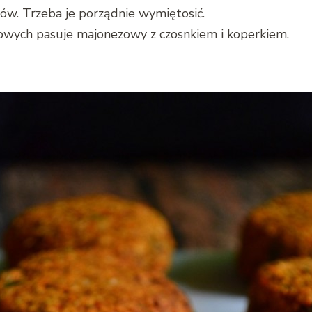
ków. Trzeba je porządnie wymiętosić.
kowych pasuje majonezowy z czosnkiem i koperkiem.