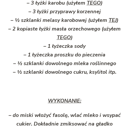
– 3 łyżki karobu (użyłem
TEGO
)
– 3 łyżki przyprawy korzennej
– ½ szklanki melasy karobowej (użyłem
TEJ
)
– 2 kopiaste łyżki masła orzechowego (użyłem
TEGO
)
– 1 łyżeczka sody
– 1 łyżeczka proszku do pieczenia
– ½ szklanki dowolnego mleka roślinnego
– ½ szklanki dowolnego cukru, ksylitol itp.
WYKONANIE:
– do miski włożyć fasolę, wlać mleko i wsypać
cukier. Dokładnie zmiksować na gładko