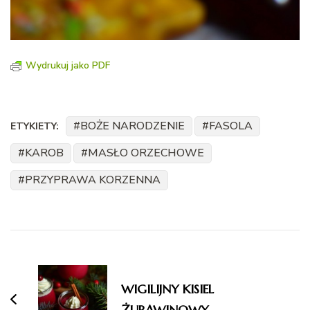
Wydrukuj jako PDF
BOŻE NARODZENIE
FASOLA
ETYKIETY:
KAROB
MASŁO ORZECHOWE
PRZYPRAWA KORZENNA
Nawigacja
wpisu
WIGILIJNY KISIEL
ŻURAWINOWY