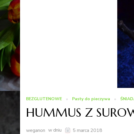
BEZGLUTENOWE
Pasty do pieczywa
ŚNIAD
HUMMUS Z SURO
w dniu
weganon
5 marca 2018