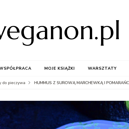
weganon.pl
WSPÓŁPRACA
MOJE KSIĄŻKI
WARSZTATY
HUMMUS Z SUROWĄ MARCHEWKĄ I POMARAŃC
y do pieczywa