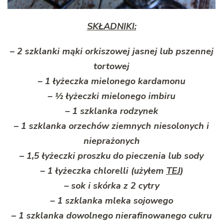
SKŁADNIKI:
– 2 szklanki mąki orkiszowej jasnej lub pszennej
tortowej
– 1 łyżeczka mielonego kardamonu
– ½ łyżeczki mielonego imbiru
– 1 szklanka rodzynek
– 1 szklanka orzechów ziemnych niesolonych i
nieprażonych
– 1,5 łyżeczki proszku do pieczenia lub sody
– 1 łyżeczka chlorelli (użyłem
TEJ
)
– sok i skórka z 2 cytry
– 1 szklanka mleka sojowego
– 1 szklanka dowolnego nierafinowanego cukru