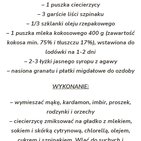
– 1 puszka ciecierzycy
– 3 garście liści szpinaku
– 1/3 szklanki oleju rzepakowego
– 1 puszka mleka kokosowego 400 g (zawartość
kokosa min. 75% i tłuszczu 17%), wstawiona do
lodówki na 1-2 dni
– 2-3 łyżki jasnego syropu z agawy
– nasiona granatu i płatki migdałowe do ozdoby
WYKONANIE:
– wymieszać mąkę, kardamon, imbir, proszek,
rodzynki i orzechy
– ciecierzycę zmiksować na gładko z mlekiem,
sokiem i skórką cytrynową, chlorellą, olejem,
cukrem i szpinakiem. Wlać do suchych i