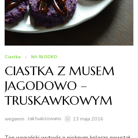
Ciastka
NA SŁODKO
CIASTKA Z MUSEM
JAGODOWO –
TRUSKAWKOWYM
zaktualizowano
weganon
13 maja 2016
Ten wegański wytwór o pięknym kolorze powstał