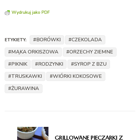
Wydrukuj jako PDF
BORÓWKI
CZEKOLADA
ETYKIETY:
MĄKA ORKISZOWA
ORZECHY ZIEMNE
PIKNIK
RODZYNKI
SYROP Z BZU
TRUSKAWKI
WIÓRKI KOKOSOWE
ŻURAWINA
Nawigacja
wpisu
GRILLOWANE PIECZARKI Z