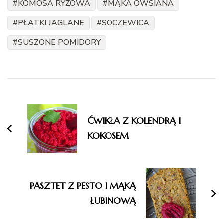
KOMOSA RYŻOWA
MĄKA OWSIANA
PŁATKI JAGLANE
SOCZEWICA
SUSZONE POMIDORY
Nawigacja
wpisu
ĆWIKŁA Z KOLENDRĄ I
KOKOSEM
PASZTET Z PESTO I MĄKĄ
ŁUBINOWĄ