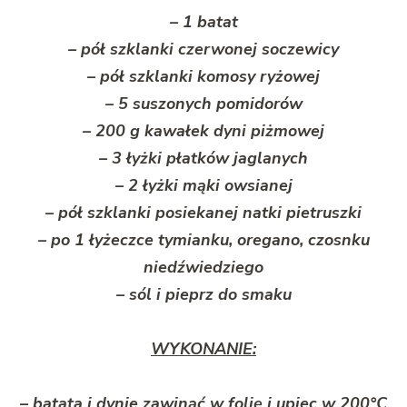
– 1 batat
– pół szklanki czerwonej soczewicy
– pół szklanki komosy ryżowej
– 5 suszonych pomidorów
– 200 g kawałek dyni piżmowej
– 3 łyżki płatków jaglanych
– 2 łyżki mąki owsianej
– pół szklanki posiekanej natki pietruszki
– po 1 łyżeczce tymianku, oregano, czosnku
niedźwiedziego
– sól i pieprz do smaku
WYKONANIE:
– batata i dynie zawinąć w folię i upiec w 200°C