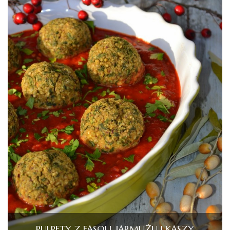
PULPETY Z FASOLI, JARMUŻU I KASZY