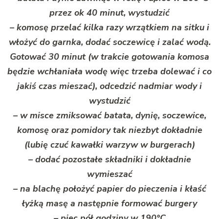
przez ok 40 minut, wystudzić
– komosę przelać kilka razy wrzątkiem na sitku i
włożyć do garnka, dodać soczewicę i zalać wodą.
Gotować 30 minut (w trakcie gotowania komosa
będzie wchłaniała wodę więc trzeba dolewać i co
jakiś czas mieszać), odcedzić nadmiar wody i
wystudzić
– w misce zmiksować batata, dynię, soczewice,
komosę oraz pomidory tak niezbyt dokładnie
(lubię czuć kawałki warzyw w burgerach)
– dodać pozostałe składniki i dokładnie
wymieszać
– na blachę położyć papier do pieczenia i kłaść
łyżką masę a następnie formować burgery
– piec pół godziny w 190°C