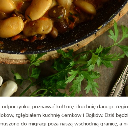
odpoczynku, poznawać kulturę i kuchnię danego region
oków, zgłębiałem kuchnię Łemków i Bojków. Dziś będzi
zmuszono do migracji poza naszą wschodnią granicę, a n