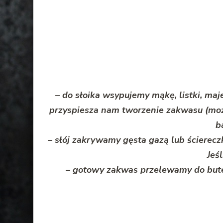
– do słoika wsypujemy mąkę, listki, ma
przyspiesza nam tworzenie zakwasu (moż
b
– słój zakrywamy gęsta gazą lub ścierec
Jeś
– gotowy zakwas przelewamy do bute