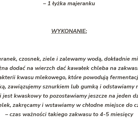
– 1 łyżka majeranku
WYKONANIE:
jeranek, czosnek, ziele i zalewamy wodą, dokładnie m
na dodać na wierzch dać kawałek chleba na zakwasie
akterii kwasu mlekowego, które powodują fermentacj
zką, zawiązujemy sznurkiem lub gumką i odstawiamy 
li jest kwaskowy to pozostawiamy jeszcze na jeden dz
lek, zakręcamy i wstawiamy w chłodne miejsce do c
– czas ważności takiego zakwasu to 4-5 miesięcy