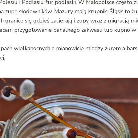
 Polesiu i Podlasiu żur podlaski, W Małopolsce często 
ma zupę słodowników. Mazury mają krupnik. Śląsk to żu
ch granice się gdzieś zacierają i zupy wraz z migracją 
lecam przygotowanie banalnego zakwasu lub kupno w b
pach wielkanocnych a mianowicie miedzy żurem a barszc
j.