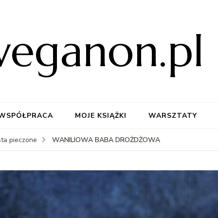
weganon.pl
WSPÓŁPRACA
MOJE KSIĄŻKI
WARSZTATY
WANILIOWA BABA DROŻDŻOWA
sta pieczone