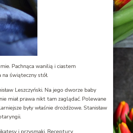
ie. Pachnąca wanilią i ciastem
 na świąteczny stół.
isław Leszczyński. Na jego dworze baby
 nie miał prawa nikt tam zaglądać. Polewane
arniejsze były właśnie drożdżowe. Stanisław
taryngii.
katesy i przysmaki. Receptury