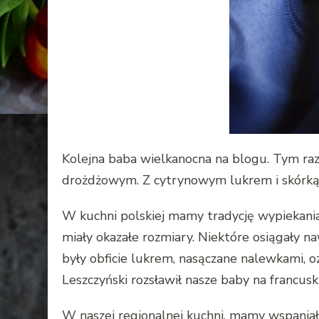
Kolejna baba wielkanocna na blogu. Tym raz
drożdżowym. Z cytrynowym lukrem i skórką p
W kuchni polskiej mamy tradycję wypiekani
miały okazałe rozmiary. Niektóre osiągały n
były obficie lukrem, nasączane nalewkami, 
Leszczyński rozsławił nasze baby na francusk
W naszej regionalnej kuchni, mamy wspaniał