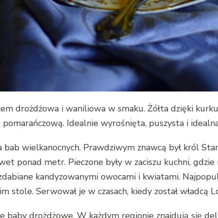
em drożdżowa i waniliowa w smaku. Żółta dzięki kurkum
omarańczową. Idealnie wyrośnięta, puszysta i idealna
a bab wielkanocnych. Prawdziwym znawcą był król Stan
awet ponad metr. Pieczone były w zaciszu kuchni, gdzie
ozdabiane kandyzowanymi owocami i kwiatami. Najpopul
im stole. Serwował je w czasach, kiedy został władcą Lo
e baby drożdżowe. W każdym regionie znajdują się deli