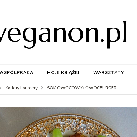
weganon.pl
WSPÓŁPRACA
MOJE KSIĄŻKI
WARSZTATY
SOK OWOCOWY+OWOCBURGER
Kotlety i burgery