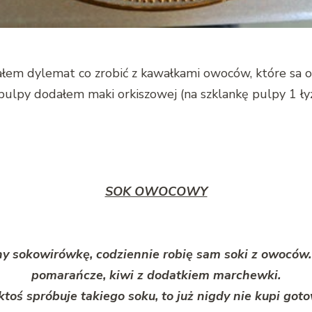
łem dylemat co zrobić z kawałkami owoców, które sa o
lpy dodałem maki orkiszowej (na szklankę pulpy 1 łyż
SOK OWOCOWY
 sokowirówkę, codziennie robię sam soki z owoców. T
pomarańcze, kiwi z dodatkiem marchewki.
ktoś spróbuje takiego soku, to już nigdy nie kupi got