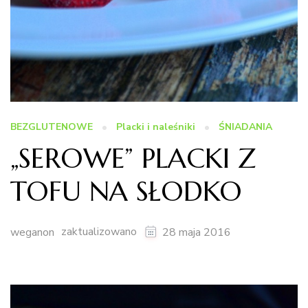
BEZGLUTENOWE
Placki i naleśniki
ŚNIADANIA
„SEROWE” PLACKI Z
TOFU NA SŁODKO
zaktualizowano
weganon
28 maja 2016