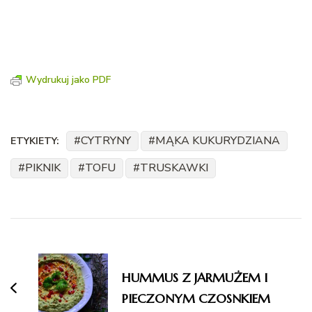
Wydrukuj jako PDF
CYTRYNY
MĄKA KUKURYDZIANA
ETYKIETY:
PIKNIK
TOFU
TRUSKAWKI
Nawigacja
wpisu
HUMMUS Z JARMUŻEM I
PIECZONYM CZOSNKIEM