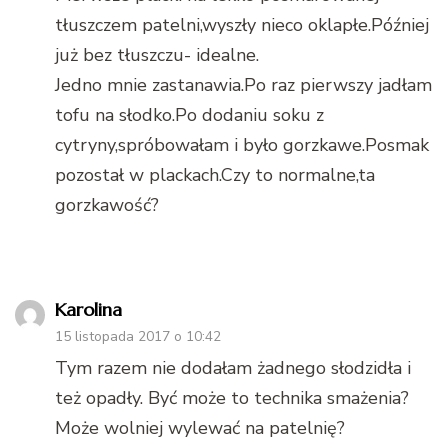
tłuszczem patelni,wyszły nieco oklapłe.Później
już bez tłuszczu- idealne.
Jedno mnie zastanawia.Po raz pierwszy jadłam
tofu na słodko.Po dodaniu soku z
cytryny,spróbowałam i było gorzkawe.Posmak
pozostał w plackach.Czy to normalne,ta
gorzkawość?
Karolina
15 listopada 2017 o 10:42
Tym razem nie dodałam żadnego słodzidła i
też opadły. Być może to technika smażenia?
Może wolniej wylewać na patelnię?