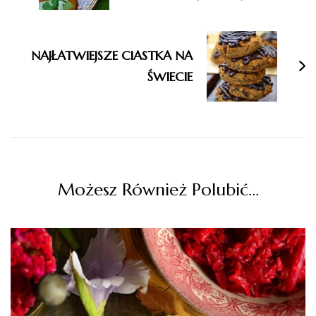
NAJŁATWIEJSZE CIASTKA NA
ŚWIECIE
Możesz Również Polubić…