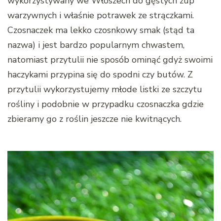
wykorzystywany we Włoszech do gęstych zup
warzywnych i właśnie potrawek ze strączkami.
Czosnaczek ma lekko czosnkowy smak (stąd ta
nazwa) i jest bardzo popularnym chwastem,
natomiast przytulii nie sposób ominąć gdyż swoimi
haczykami przypina się do spodni czy butów. Z
przytulii wykorzystujemy młode listki ze szczytu
rośliny i podobnie w przypadku czosnaczka gdzie
zbieramy go z roślin jeszcze nie kwitnących.