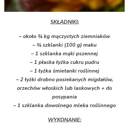
SKŁADNIKI:
– około ¾ kg mączystych ziemniaków
– ¾ szklanki (100 g) maku
– 1 szklanka mąki pszennej
– 1 płaska łyżka cukru pudru
– 1 łyżka śmietanki roślinnej
– 2 łyżki drobno posiekanych migdałów,
orzechów włoskich lub laskowych + do
posypania
– 1 szklanka dowolnego mleka roślinnego
WYKONANIE: