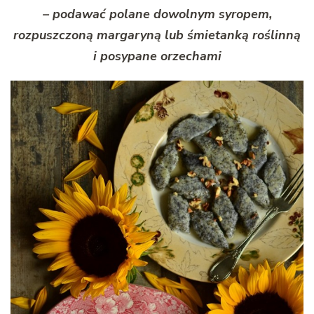
– podawać polane dowolnym syropem,
rozpuszczoną margaryną lub śmietanką roślinną
i posypane orzechami