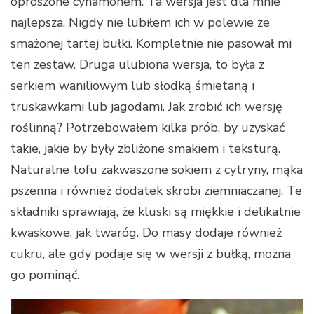
oprószone cynamonem. Ta wersja jest dla mnie
najlepsza. Nigdy nie lubiłem ich w polewie ze
smażonej tartej bułki. Kompletnie nie pasował mi
ten zestaw. Druga ulubiona wersja, to była z
serkiem waniliowym lub słodką śmietaną i
truskawkami lub jagodami. Jak zrobić ich wersję
roślinną? Potrzebowałem kilka prób, by uzyskać
takie, jakie by były zbliżone smakiem i teksturą.
Naturalne tofu zakwaszone sokiem z cytryny, mąka
pszenna i również dodatek skrobi ziemniaczanej. Te
składniki sprawiają, że kluski są miękkie i delikatnie
kwaskowe, jak twaróg. Do masy dodaje również
cukru, ale gdy podaje się w wersji z bułką, można
go pominąć.