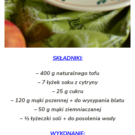
SKŁADNIKI:
– 400 g naturalnego tofu
– 7 łyżek soku z cytryny
– 25 g cukru
– 120 g mąki pszennej + do wysypania blatu
– 50 g mąki ziemniaczanej
– ½ łyżeczki soli + do posolenia wody
WYKONANIE: