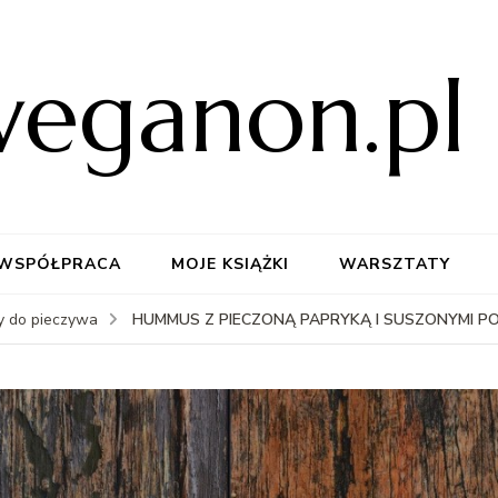
weganon.pl
WSPÓŁPRACA
MOJE KSIĄŻKI
WARSZTATY
HUMMUS Z PIECZONĄ PAPRYKĄ I SUSZONYMI P
y do pieczywa