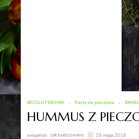
BEZGLUTENOWE
Pasty do pieczywa
ŚNIAD
HUMMUS Z PIECZO
zaktualizowano
weganon
25 maja 2016