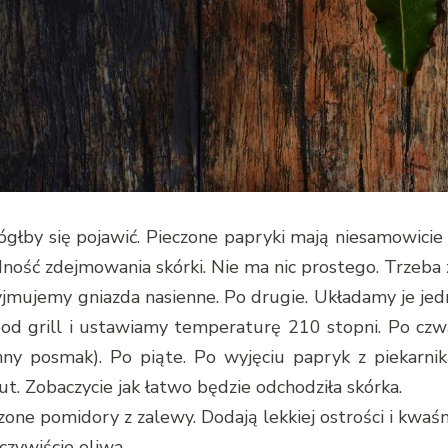
łby się pojawić. Pieczone papryki mają niesamowicie 
ność zdejmowania skórki. Nie ma nic prostego. Trzeba z
wyjmujemy gniazda nasienne. Po drugie. Układamy je jed
pod grill i ustawiamy temperaturę 210 stopni. Po cz
ny posmak). Po piąte. Po wyjęciu papryk z piekarnik
. Zobaczycie jak łatwo będzie odchodziła skórka.
 pomidory z zalewy. Dodają lekkiej ostrości i kwaśno
czywiście oliwa.