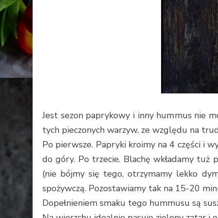
Jest sezon paprykowy i inny hummus nie móg
tych pieczonych warzyw, ze względu na trud
Po pierwsze. Papryki kroimy na 4 części i 
do góry. Po trzecie. Blachę wkładamy tuż 
(nie bójmy się tego, otrzymamy lekko dym
spożywczą. Pozostawiamy tak na 15-20 minut
Dopełnieniem smaku tego hummusu są suszone
Na wierzchu idealnie pasuje zielony zatar i o