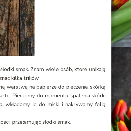
słodki smak. Znam wiele osób, które unikają
nać kilka trików
ną warstwą na papierze do pieczenia, skórką
warte. Pieczemy do momentu spalenia skórki
a, wkładamy je do miski i nakrywamy folią
ści, przełamując słodki smak.