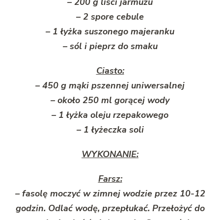
– 200 g liści jarmużu
– 2 spore cebule
– 1 łyżka suszonego majeranku
– sól i pieprz do smaku
Ciasto:
– 450 g mąki pszennej uniwersalnej
– około 250 ml gorącej wody
– 1 łyżka oleju rzepakowego
– 1 łyżeczka soli
WYKONANIE:
Farsz:
– fasolę moczyć w zimnej wodzie przez 10-12
godzin. Odlać wodę, przepłukać. Przełożyć do