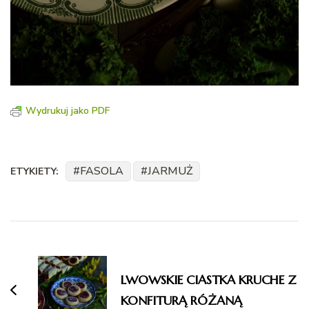
Wydrukuj jako PDF
FASOLA
JARMUŻ
ETYKIETY:
Nawigacja
wpisu
LWOWSKIE CIASTKA KRUCHE Z
KONFITURĄ RÓŻANĄ