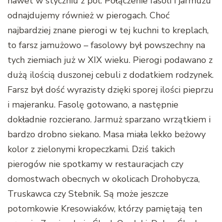
nawet w styczniu z pól. Połączenie fasoli i jarmużu
odnajdujemy również w pierogach. Choć
najbardziej znane pierogi w tej kuchni to kreplach,
to farsz jamużowo – fasolowy był powszechny na
tych ziemiach już w XIX wieku. Pierogi podawano z
dużą ilością duszonej cebuli z dodatkiem rodzynek.
Farsz był dość wyrazisty dzięki sporej ilości pieprzu
i majeranku. Fasolę gotowano, a następnie
dokładnie rozcierano. Jarmuż sparzano wrzątkiem i
bardzo drobno siekano. Masa miała lekko beżowy
kolor z zielonymi kropeczkami. Dziś takich
pierogów nie spotkamy w restauracjach czy
domostwach obecnych w okolicach Drohobycza,
Truskawca czy Stebnik. Są może jeszcze
potomkowie Kresowiaków, którzy pamiętają ten