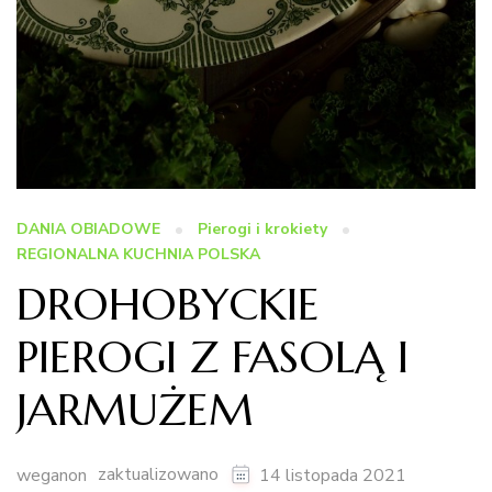
DANIA OBIADOWE
Pierogi i krokiety
REGIONALNA KUCHNIA POLSKA
DROHOBYCKIE
PIEROGI Z FASOLĄ I
JARMUŻEM
zaktualizowano
weganon
14 listopada 2021