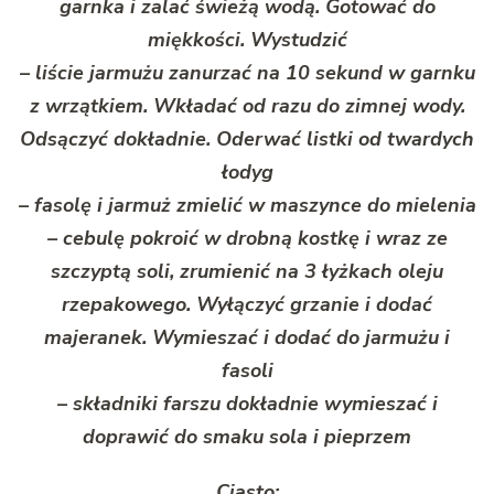
garnka i zalać świeżą wodą. Gotować do
miękkości. Wystudzić
– liście jarmużu zanurzać na 10 sekund w garnku
z wrzątkiem. Wkładać od razu do zimnej wody.
Odsączyć dokładnie. Oderwać listki od twardych
łodyg
– fasolę i jarmuż zmielić w maszynce do mielenia
– cebulę pokroić w drobną kostkę i wraz ze
szczyptą soli, zrumienić na 3 łyżkach oleju
rzepakowego. Wyłączyć grzanie i dodać
majeranek. Wymieszać i dodać do jarmużu i
fasoli
– składniki farszu dokładnie wymieszać i
doprawić do smaku sola i pieprzem
Ciasto: