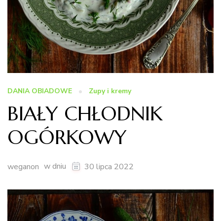
DANIA OBIADOWE
Zupy i kremy
BIAŁY CHŁODNIK
OGÓRKOWY
w dniu
weganon
30 lipca 2022