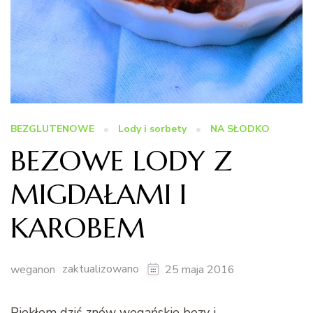
BEZGLUTENOWE
Lody i sorbety
NA SŁODKO
BEZOWE LODY Z
MIGDAŁAMI I
KAROBEM
zaktualizowano
weganon
25 maja 2016
Piekłem dziś znów wegańskie bezy i