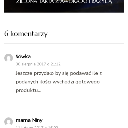
ZIELONA TARTA Z AWOKADO I BAZYLIĄ
6 komentarzy
Sówka
30 sierpnia 2017 o 21:12
Jeszcze przydało by się podawać ile z
podanych ilości wychodzi gotowego
produktu…
mama Niny
11 lutego 2017 o 16:02