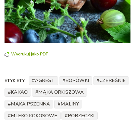
Wydrukuj jako PDF
AGREST
BORÓWKI
CZEREŚNIE
ETYKIETY:
KAKAO
MĄKA ORKISZOWA
MĄKA PSZENNA
MALINY
MLEKO KOKOSOWE
PORZECZKI