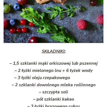
SKŁADNIKI:
– 1,5 szklanki mąki orkiszowej lub pszennej
– 2 łyżki mielonego lnu + 6 łyżek wody
– 3 łyżki oleju rzepakowego
– 2 szklanki dowolnego mleka roślinnego
– szczypta soli
– pół szklanki kakao
– 3 łyżki brązowego cukru