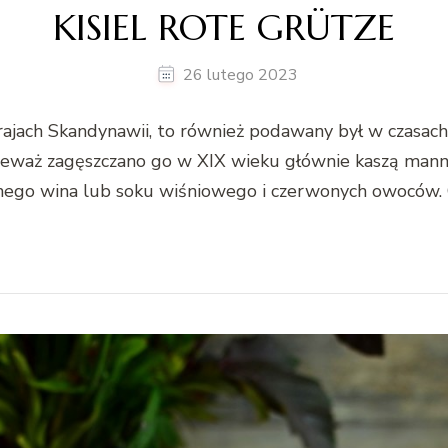
KISIEL ROTE GRÜTZE
26 lutego 2023
rajach Skandynawii, to również podawany był w czasac
ieważ zagęszczano go w XIX wieku głównie kaszą manną
go wina lub soku wiśniowego i czerwonych owoców. C