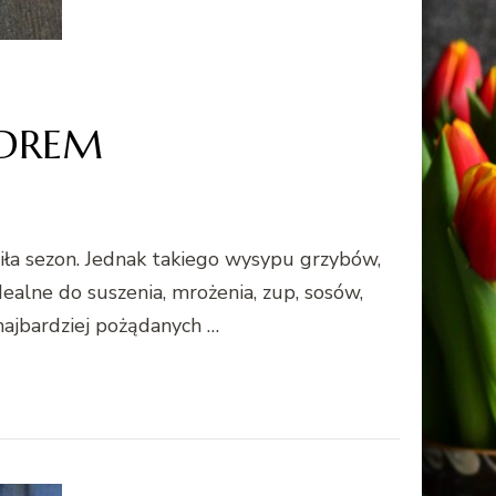
YDREM
iła sezon. Jednak takiego wysypu grzybów,
dealne do suszenia, mrożenia, zup, sosów,
najbardziej pożądanych …