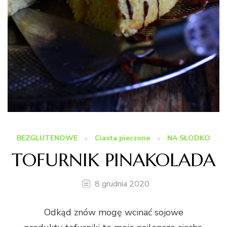
BEZGLUTENOWE
Ciasta pieczone
NA SŁODKO
TOFURNIK PINAKOLADA
8 grudnia 2020
Odkąd znów mogę wcinać sojowe