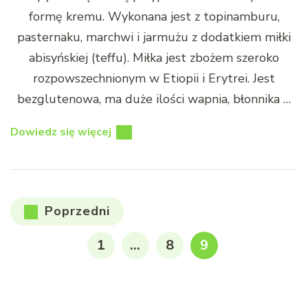
formę kremu. Wykonana jest z topinamburu,
pasternaku, marchwi i jarmużu z dodatkiem miłki
abisyńskiej (teffu). Miłka jest zbożem szeroko
rozpowszechnionym w Etiopii i Erytrei. Jest
bezglutenowa, ma duże ilości wapnia, błonnika …
Dowiedz się więcej
Stronicowanie
Poprzedni
wpisów
STRONA
STRONA
STRONA
1
…
8
9