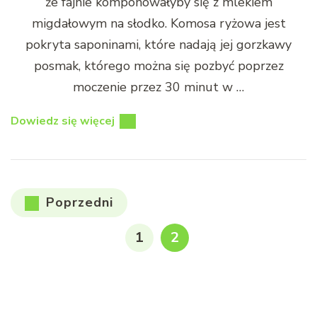
że fajnie komponowałyby się z mlekiem
migdałowym na słodko. Komosa ryżowa jest
pokryta saponinami, które nadają jej gorzkawy
posmak, którego można się pozbyć poprzez
moczenie przez 30 minut w …
Dowiedz się więcej
Stronicowanie
Poprzedni
wpisów
STRONA
STRONA
1
2